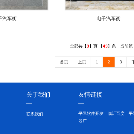
子汽车衡
电子汽车衡
全部共【
3
】页 【
43
】条 当前第
首页
上页
1
2
3
表
关于我们
友情链接
平邑软件开发
临沂百度
平
联系我们
器厂