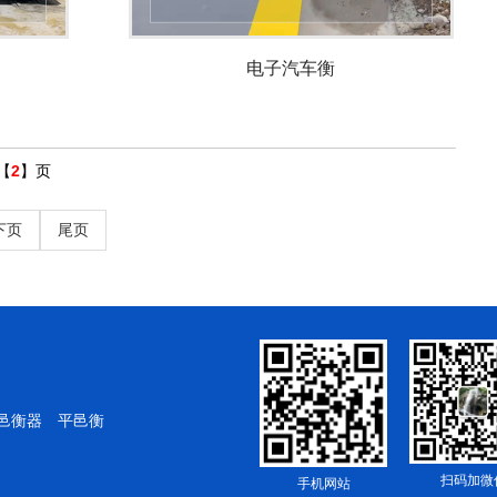
电子汽车衡
【
2
】页
下页
尾页
邑衡器
平邑衡
扫码加微
手机网站